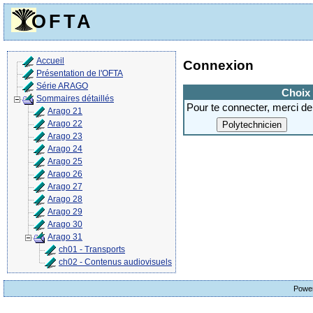
OFTA
Accueil
Connexion
Présentation de l'OFTA
Série ARAGO
Choix 
Sommaires détaillés
Pour te connecter, merci de 
Arago 21
Arago 22
Arago 23
Arago 24
Arago 25
Arago 26
Arago 27
Arago 28
Arago 29
Arago 30
Arago 31
ch01 - Transports
ch02 - Contenus audiovisuels
Powe